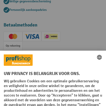
Veilige gegevensbescherming
Persoonlijk aankoopadvies
Betaalmethoden
Creditcard (Master)
Creditcard (Visa)
iDEAL | Wero
Op rekening
Sociale netwerken
Facebook
YouTube
LinkedIn
Instagram
Algemene leveringsvoorwaarden
Copyright