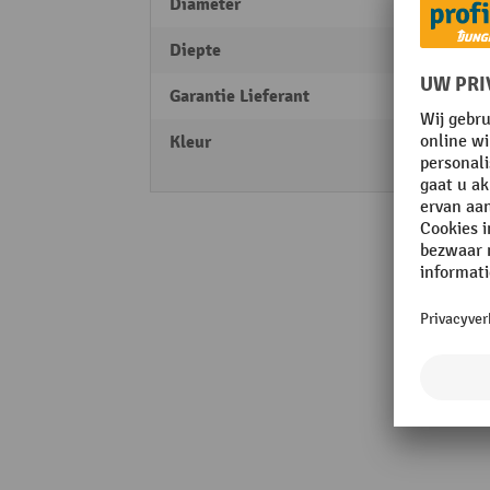
Diameter
600 
Diepte
400 
Garantie Lieferant
2
Kleur
grijs
zwart