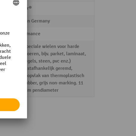
Topstar®
Made in Germany
Performance
Speciale wielen voor harde
vloeren, bijv. parket, laminaat,
tegels, steen, pvc enz.)
lastafhankelijk geremd,
loopvlak van thermoplastisch
rubber, grijs non-marking. 11
mm pendiameter