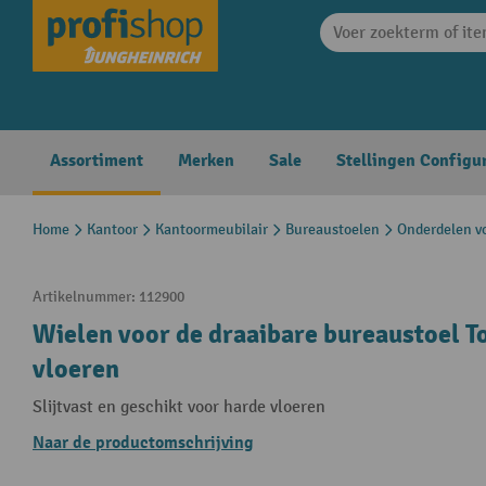
search
Skip to main navigation
Assortiment
Merken
Sale
Stellingen Configu
Home
Kantoor
Kantoormeubilair
Bureaustoelen
Onderdelen v
Artikelnummer:
112900
Wielen voor de draaibare bureaustoel T
vloeren
Slijtvast en geschikt voor harde vloeren
Naar de productomschrijving