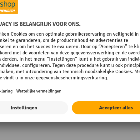
mm
Merk
mm
Plaats van vervaardiging
Rubriek
Technische eigenschappen