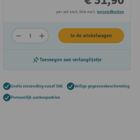
€ 31,90
per set excl. btw excl.
verzendkosten
In de winkelwagen
Toevoegen aan verlanglijstje
Gratis verzending vanaf 50€
Veilige gegevensbescherming
Persoonlijk aankoopadvies