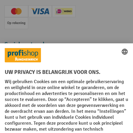
Creditcard (Master)
Creditcard (Visa)
iDEAL | Wero
Op rekening
Sociale netwerken
Facebook
YouTube
LinkedIn
Instagram
Algemene leveringsvoorwaarden
Copyright
Privacyverklaring
Privacy Instellingen
All prices excl. VAT plus
shipping costs
and possible delivery charges,
if not stated otherwise.
¹ De korting is geldig zolang de voorraad strekt. De korting is niet van