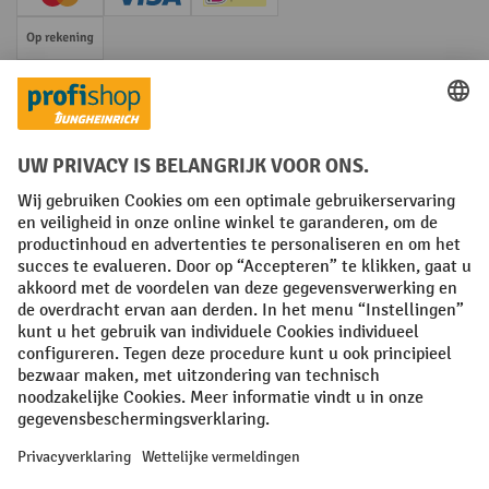
Creditcard (Master)
Creditcard (Visa)
iDEAL | Wero
Op rekening
Sociale netwerken
Facebook
YouTube
LinkedIn
Instagram
Algemene leveringsvoorwaarden
Copyright
Privacyverklaring
Privacy Instellingen
All prices excl. VAT plus
shipping costs
and possible delivery charges,
if not stated otherwise.
¹ De korting is geldig zolang de voorraad strekt. De korting is niet van
toepassing op speciale prijzen. Een combinatie met andere
procentuele kortingen of vouchers is niet mogelijk. | ² De korting