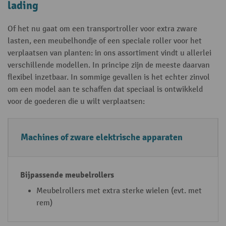
lading
Of het nu gaat om een transportroller voor extra zware
lasten, een meubelhondje of een speciale roller voor het
verplaatsen van planten: in ons assortiment vindt u allerlei
verschillende modellen. In principe zijn de meeste daarvan
flexibel inzetbaar. In sommige gevallen is het echter zinvol
om een model aan te schaffen dat speciaal is ontwikkeld
voor de goederen die u wilt verplaatsen:
T
B
Machines of zware elektrische apparaten
r
ij
a
p
n
a
s
s
Meubelrollers met extra sterke wielen (evt. met
rem)
p
s
o
e