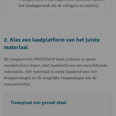
het laadoppervlak als de rollagers en wielen)
2. Kies een laadplatform van het juiste
materiaal
Bij Jungheinrich PROFISHOP kunt u kleine en grote
meubelrollers kopen, met laadplatforms van verschillende
materialen. Het materiaal is mede bepalend voor het
draagvermogen en de mogelijke toepassingen van de
transportroller.
M
E
T
Traanplaat van gecoat staal
a
i
y