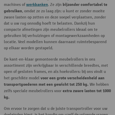
werkbanken
bijzonder comfortabel te
machines of
. Ze zijn
gebruiken
, omdat ze zo laag zijn: u kunt er zonder moeite
zware lasten op zetten en deze soepel verplaatsen, zonder
dat u uw rug onnodig hoeft te belasten. Dankzij hun
compacte afmetingen zijn meubelrollers ideaal om te
gebruiken bij verhuizingen of montagewerkzaamheden op
locatie. Veel modellen kunnen daarnaast ruimtebesparend
op elkaar worden gestapeld.
De kant-en-klaar gemonteerde meubelrollers in ons
assortiment zijn verkrijgbaar in verschillende breedtes, met
open of gesloten frames, en als hoekrollers: bij ons vindt u
voor een grote verscheidenheid aan
het geschikte model
transportgoederen met een gewicht tot 250 kg.
We hebben
extra zware lasten tot 1000
zelfs speciale meubelrollers voor
kg.
Om ervoor te zorgen dat u de juiste transportroller voor uw
doeleinden kiest, is het handig om uzelf de volgende vragen