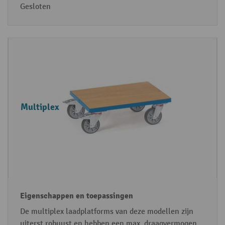
o
a
Gesloten
r
s
m
s
i
n
g
e
n
Multiplex
De multiplex laadplatforms van deze modellen zijn
uiterst robuust en hebben een max. draagvermogen