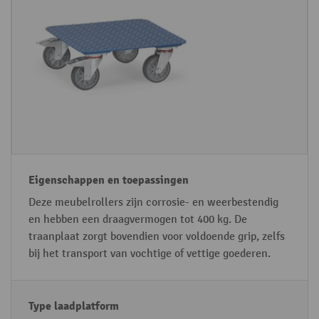
t
g
p
e
e
e
ri
n
la
a
s
a
al
c
d
v
h
p
a
a
la
n
p
tf
h
p
o
e
e
r
t
n
m
Deze meubelrollers zijn corrosie- en weerbestendig
la
e
en hebben een draagvermogen tot 400 kg. De
a
n
traanplaat zorgt bovendien voor voldoende grip, zelfs
d
t
bij het transport van vochtige of vettige goederen.
p
o
la
e
tf
p