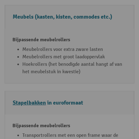
r
n
t
d
Meubels (kasten, kisten, commodes etc.)
g
e
o
m
e
e
d
u
Meubelrollers voor extra zware lasten
e
b
Meubelrollers met groot laadoppervlak
r
el
Hoekrollers (het benodigde aantal hangt af van
e
r
het meubelstuk in kwestie)
n
ol
le
rs
Stapelbakken
in euroformaat
Transportrollers met een open frame waar de