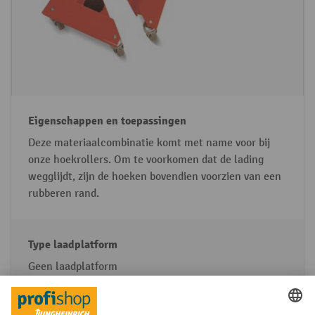
Deze materiaalcombinatie komt met name voor bij
onze hoekrollers. Om te voorkomen dat de lading
wegglijdt, zijn de hoeken bovendien voorzien van een
rubberen rand.
Geen laadplatform