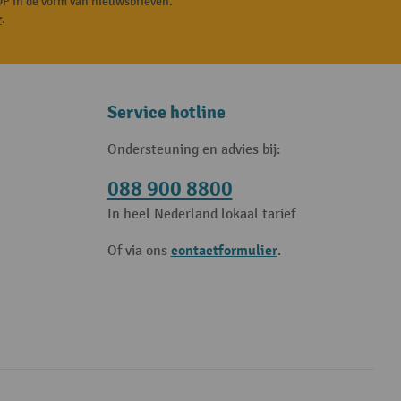
P in de vorm van nieuwsbrieven.
r
.
Service hotline
Ondersteuning en advies bij:
088 900 8800
In heel Nederland lokaal tarief
contactformulier
Of via ons
.