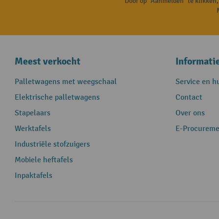
Door op "Aanmelden" te klikken
Meest verkocht
Informati
Palletwagens met weegschaal
Service en h
Elektrische palletwagens
Contact
Stapelaars
Over ons
Werktafels
E-Procureme
Industriële stofzuigers
Mobiele heftafels
Inpaktafels