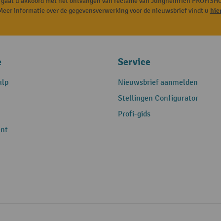
, gaat u akkoord met het ontvangen van reclame van Jungheinrich PROFISHO
Meer informatie over de gegevensverwerking voor de nieuwsbrief vindt u
hie
e
Service
ulp
Nieuwsbrief aanmelden
Stellingen Configurator
Profi-gids
nt