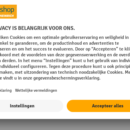
mm
Platform diepte
mm
Platform hoogte
g
Platform kleur
g
Platform materiaal
ten
Platform oppervlakte
Toon alle technische details