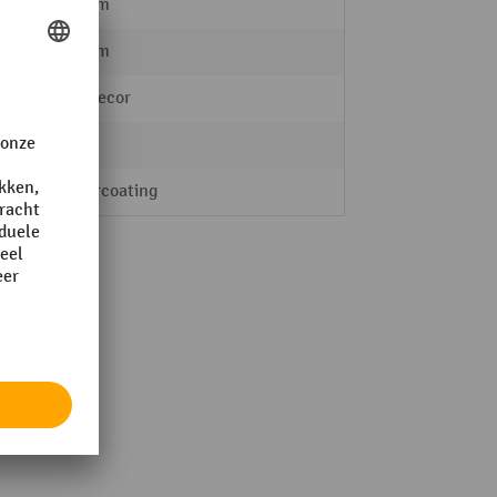
500 mm
185 mm
Beukdecor
Staal
poedercoating