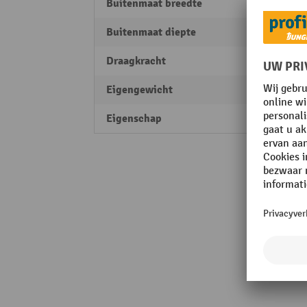
Buitenmaat breedte
500 
Buitenmaat diepte
500 
Draagkracht
400 k
Eigengewicht
14,5 k
Eigenschap
geslo