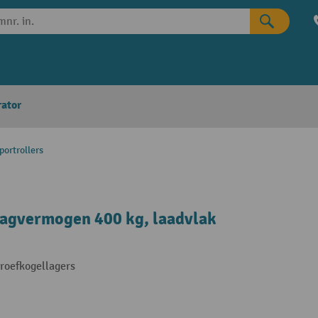
rator
portrollers
aagvermogen 400 kg, laadvlak
roefkogellagers