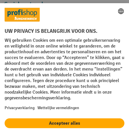
Sociale netwerken
Facebook
YouTube
LinkedIn
Instagram
Algemene leveringsvoorwaarden
Copyright
Privacyverklaring
Privacy Instellingen
All prices excl. VAT plus
shipping costs
and possible delivery charges,
if not stated otherwise.
¹ De korting is geldig zolang de voorraad strekt. De korting is niet van
toepassing op speciale prijzen. Een combinatie met andere
procentuele kortingen of vouchers is niet mogelijk. | ² De korting
wordt eenmalig toegekend bij de eerste inschrijving voor de
nieuwsbrief. De voucher is 10 dagen geldig en kan online worden
ingewisseld vanaf een netto bestelwaarde van €250. De hoogte van de
korting varieert per productcategorie en is maximaal 10%. Elektrische
pallettrucks, elektrische stapelaars, elektrische heftrucks en