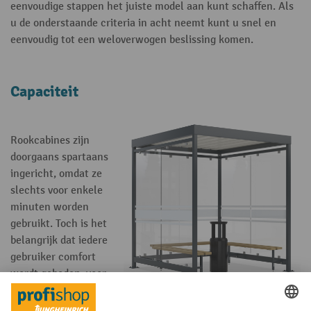
eenvoudige stappen het juiste model aan kunt schaffen. Als
u de onderstaande criteria in acht neemt kunt u snel en
eenvoudig tot een weloverwogen beslissing komen.
Capaciteit
Rookcabines zijn
doorgaans spartaans
ingericht, omdat ze
slechts voor enkele
minuten worden
gebruikt. Toch is het
belangrijk dat iedere
gebruiker comfort
wordt geboden, voor
zover dat kan. Daarbij
is het in acht nemen