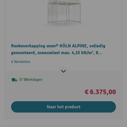
Rookoverkapping wsm® KÖLN ALPINE, volledig
gemonteerd, sneeuwlast max. 4,15 kN/m², 8
elementen
4 Varianten
37 Werkdagen
€ 6.375,00
Naar het product