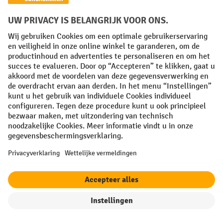
van de gemiddelde gebruikscapaciteit van belang. Bij
kleinere bedrijven is de kortste klap simpelweg te
inventariseren hoeveel rokende werknemers van de cabine
gebruik zouden maken. Het aantal rokende klanten of
bezoekers dat gebruik zou kunnen maken van de cabine, is
zeer sterk bedrijfsafhankelijk, en laat zich moeilijker
inschatten.
Materiaal
Omdat de rookcabines dag in dag uit buiten staan, is het van
vervaardigd uit hoogwaardig
groot belang dat ze worden
materiaal
. Robuuste staal- en glasconstructies vergen geen
onderhoud en hebben een lange levensduur. Gegalvaniseerd
staal of aluminium zijn corrosiebestendig, en veiligheidsglas
of stevige kunststofpanelen bieden daarnaast voldoende
filter
Sorteren op
bescherming – zelfs tegen zware hagel.