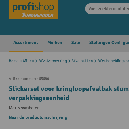
search
Skip to main navigation
Assortiment
Merken
Sale
Stellingen Configu
Home
Milieu
Afvalverwerking
Afvalbakken
Afvalscheidingsb
Artikelnummer:
163680
Stickerset voor kringloopafvalbak stump
verpakkingseenheid
Met 5 symbolen
Naar de productomschrijving