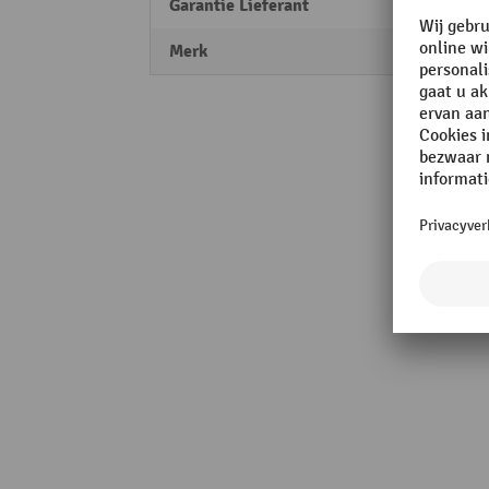
Garantie Lieferant
5
Merk
stump