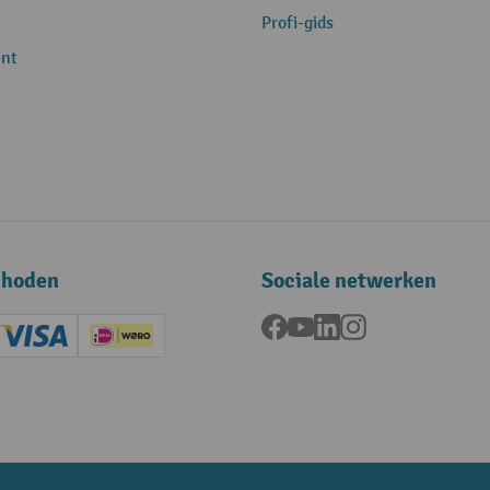
Profi-gids
nt
thoden
Sociale netwerken
Facebook
YouTube
LinkedIn
Instagram
ard (Master)
Creditcard (Visa)
iDEAL | Wero
ening