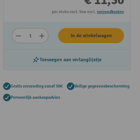
€ 11,30
per stuks excl. btw excl.
verzendkosten
In de winkelwagen
Toevoegen aan verlanglijstje
Gratis verzending vanaf 50€
Veilige gegevensbescherming
Persoonlijk aankoopadvies