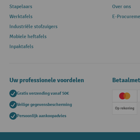
Stapelaars
Over ons
Werktafels
E-Procureme
Industriële stofzuigers
Mobiele heftafels
Inpaktafels
Uw professionele voordelen
Betaalme
Gratis verzending vanaf 50€
Creditc
Veilige gegevensbescherming
Op rek
Persoonlijk aankoopadvies