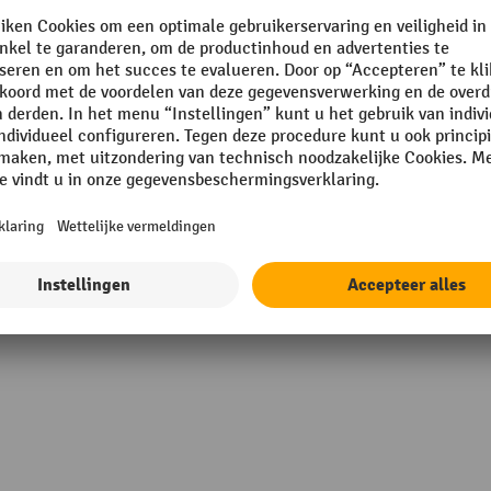
Rubriek
f®
VE