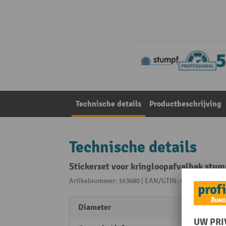
Technische details
Productbeschrijving
Technische details
Stickerset voor kringloopafvalbak stum
Artikelnummer: 163680 | EAN/GTIN: 4031068145484
Diameter
70 m