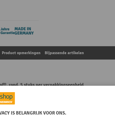
Product opmerkingen
Bijpassende artikelen
pf®, rond, 5 stuks per verpakkingseenheid
Uit de categorie:
Accessoires voor afvalverzamelaars
m
Plaats van vervaardiging