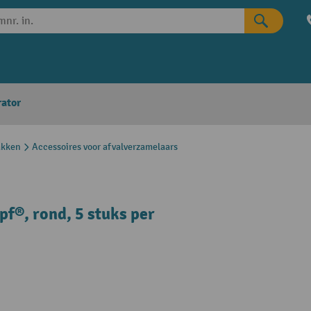
rator
akken
Accessoires voor afvalverzamelaars
f®, rond, 5 stuks per