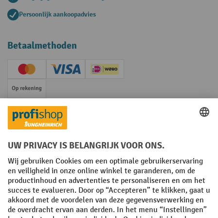
Persoonlijk aankoopadvies
Betaalmethoden
Creditcard (Master)
Creditcard (Visa)
iDEAL | Wero
Op rekening
Sociale netwerken
Facebook
YouTube
LinkedIn
Instagram
Algemene leveringsvoorwaarden
Copyright
Privacyverklaring
Privacy Instellingen