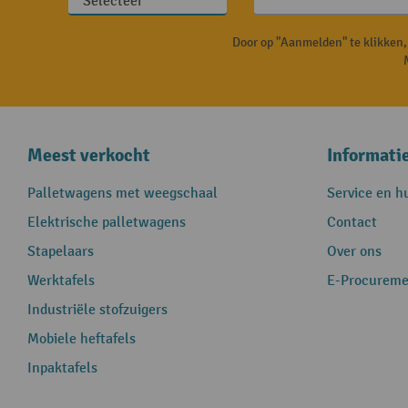
Door op "Aanmelden" te klikken
Meest verkocht
Informati
Palletwagens met weegschaal
Service en h
Elektrische palletwagens
Contact
Stapelaars
Over ons
Werktafels
E-Procureme
Industriële stofzuigers
Mobiele heftafels
Inpaktafels