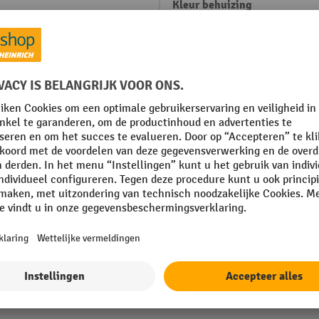
Kleur behuizing
0 mm
Kleur front
Lades capaciteit
 mm
Lades diepte
mm
Levering
Merk
Toon alle technische details