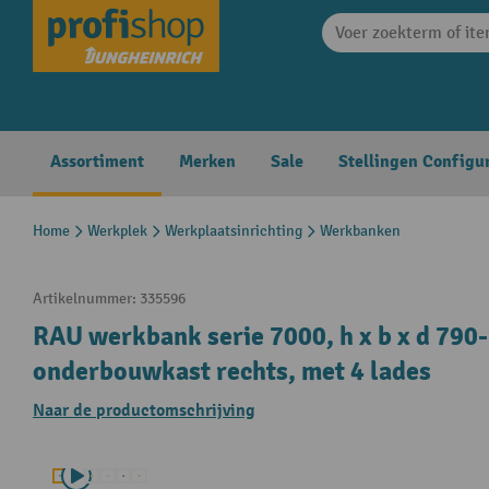
search
Skip to main navigation
Assortiment
Merken
Sale
Stellingen Configu
Home
Werkplek
Werkplaatsinrichting
Werkbanken
Artikelnummer:
335596
RAU werkbank serie 7000, h x b x d 790
onderbouwkast rechts, met 4 lades
Naar de productomschrijving