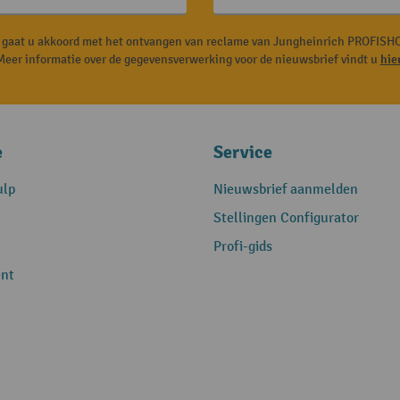
, gaat u akkoord met het ontvangen van reclame van Jungheinrich PROFISHO
Meer informatie over de gegevensverwerking voor de nieuwsbrief vindt u
hie
e
Service
ulp
Nieuwsbrief aanmelden
Stellingen Configurator
Profi-gids
nt