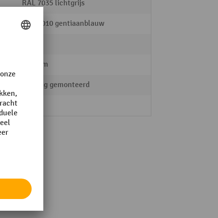
RAL 7035 lichtgrijs
RAL 5010 gentiaanblauw
100 kg
560 mm
volledig gemonteerd
RAU