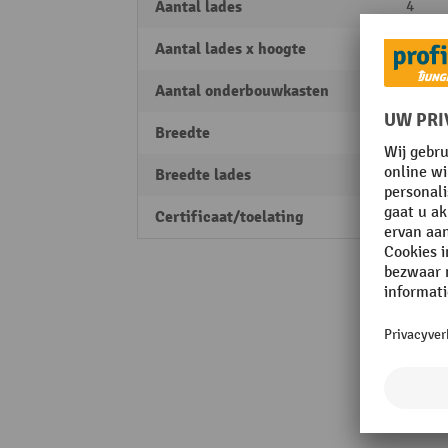
Aantal lades
4
Aantal lades x hoogte
4 x 9
Aantal onderbouwkasten
1
Breedte
1000
Breedte lades
490 
Certificaat/toelating
PEFC