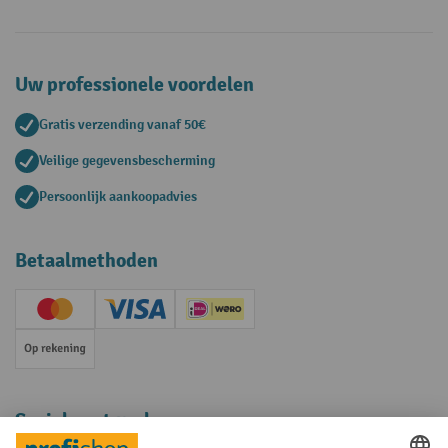
Uw professionele voordelen
Gratis verzending vanaf 50€
Veilige gegevensbescherming
Persoonlijk aankoopadvies
Betaalmethoden
Creditcard (Master)
Creditcard (Visa)
iDEAL | Wero
Op rekening
Sociale netwerken