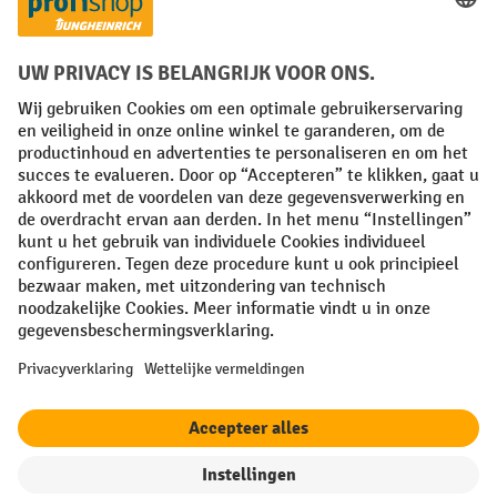
Facebook
YouTube
LinkedIn
Instagram
Algemene leveringsvoorwaarden
Copyright
Privacyverklaring
Privacy Instellingen
All prices excl. VAT plus
shipping costs
and possible delivery charges,
if not stated otherwise.
¹ De korting is geldig zolang de voorraad strekt. De korting is niet van
toepassing op speciale prijzen. Een combinatie met andere
procentuele kortingen of vouchers is niet mogelijk. | ² De korting
wordt eenmalig toegekend bij de eerste inschrijving voor de
nieuwsbrief. De voucher is 10 dagen geldig en kan online worden
ingewisseld vanaf een netto bestelwaarde van €250. De hoogte van de
korting varieert per productcategorie en is maximaal 10%. Elektrische
pallettrucks, elektrische stapelaars, elektrische heftrucks en
gereedschap zijn uitgesloten. Niet geldig op actieprijzen. Kan niet
worden gecombineerd met andere kortingspercentages of vouchers.