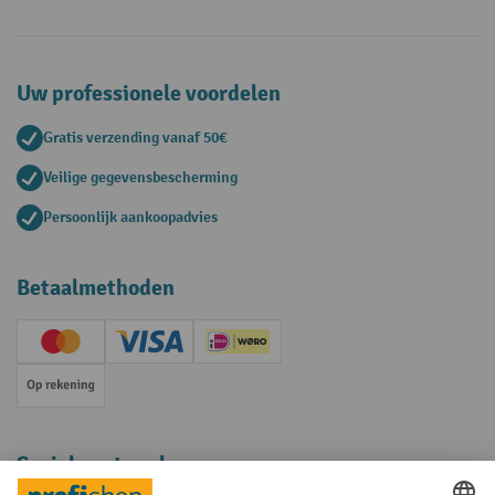
Uw professionele voordelen
Gratis verzending vanaf 50€
Veilige gegevensbescherming
Persoonlijk aankoopadvies
Betaalmethoden
Creditcard (Master)
Creditcard (Visa)
iDEAL | Wero
Op rekening
Sociale netwerken