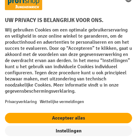
Facebook
YouTube
LinkedIn
Instagram
Algemene leveringsvoorwaarden
Copyright
Privacyverklaring
Privacy Instellingen
All prices excl. VAT plus
shipping costs
and possible delivery charges,
if not stated otherwise.
¹ De korting is geldig zolang de voorraad strekt. De korting is niet van
toepassing op speciale prijzen. Een combinatie met andere
procentuele kortingen of vouchers is niet mogelijk. | ² De korting
wordt eenmalig toegekend bij de eerste inschrijving voor de
nieuwsbrief. De voucher is 10 dagen geldig en kan online worden
ingewisseld vanaf een netto bestelwaarde van €250. De hoogte van de
korting varieert per productcategorie en is maximaal 10%. Elektrische
pallettrucks, elektrische stapelaars, elektrische heftrucks en
gereedschap zijn uitgesloten. Niet geldig op actieprijzen. Kan niet
worden gecombineerd met andere kortingspercentages of vouchers.