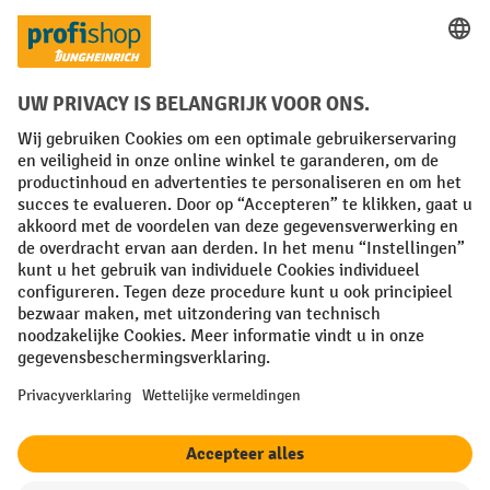
Sociale netwerken
Facebook
YouTube
LinkedIn
Instagram
Algemene leveringsvoorwaarden
Copyright
Privacyverklaring
Privacy Instellingen
All prices excl. VAT plus
shipping costs
and possible delivery charges,
if not stated otherwise.
¹ De korting is geldig zolang de voorraad strekt. De korting is niet van
toepassing op speciale prijzen. Een combinatie met andere
procentuele kortingen of vouchers is niet mogelijk. | ² De korting
wordt eenmalig toegekend bij de eerste inschrijving voor de
nieuwsbrief. De voucher is 10 dagen geldig en kan online worden
ingewisseld vanaf een netto bestelwaarde van €250. De hoogte van de
korting varieert per productcategorie en is maximaal 10%. Elektrische
pallettrucks, elektrische stapelaars, elektrische heftrucks en
gereedschap zijn uitgesloten. Niet geldig op actieprijzen. Kan niet