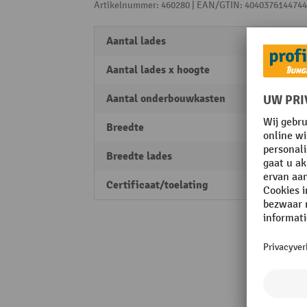
Artikelnummer: 460280 | EAN/GTIN: 4040376144744
Aantal lades
3
Aantal lades x hoogte
1 x 60
Aantal onderbouwkasten
1
Breedte
750 
Breedte lades
490 
Certificaat/toelating
PEFC