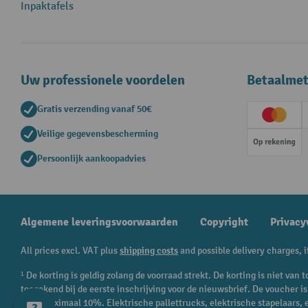
Inpaktafels
Uw professionele voordelen
Betaalme
Gratis verzending vanaf 50€
Creditc
Veilige gegevensbescherming
Op rek
Persoonlijk aankoopadvies
Algemene leveringsvoorwaarden
Copyright
Privacy
All prices excl. VAT plus
shipping costs
and possible delivery charges, i
¹ De korting is geldig zolang de voorraad strekt. De korting is niet va
toegekend bij de eerste inschrijving voor de nieuwsbrief. De voucher 
en is maximaal 10%. Elektrische pallettrucks, elektrische stapelaars,