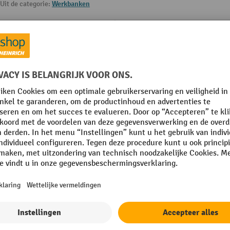
Uit de categorie:
Werkbanken
Kleur front
, 1 x 120, 1 x 180 mm
Lades capaciteit
Lades diepte
mm
Levering
mm
Merk
Plaats van vervaardiging
Toon alle technische details