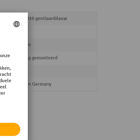
RAL 5010 gentiaanblauw
100 kg
560 mm
volledig gemonteerd
RAU
Made in Germany