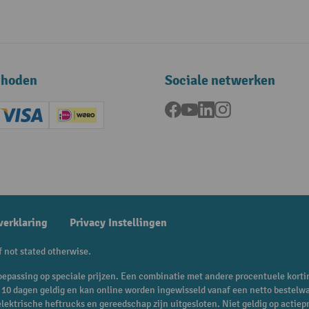
thoden
Sociale netwerken
Facebook
YouTube
LinkedIn
Instagram
ard (Master)
Creditcard (Visa)
iDEAL | Wero
ening
verklaring
Privacy Instellingen
f not stated otherwise.
n toepassing op speciale prijzen. Een combinatie met andere procentuele korti
is 10 dagen geldig en kan online worden ingewisseld vanaf een netto bestelw
 elektrische heftrucks en gereedschap zijn uitgesloten. Niet geldig op act