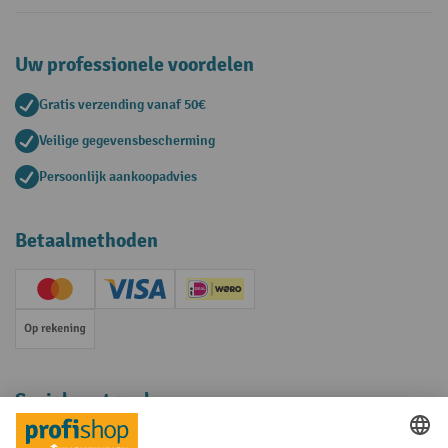
Uw professionele voordelen
Gratis verzending vanaf 50€
Veilige gegevensbescherming
Persoonlijk aankoopadvies
Betaalmethoden
Creditcard (Master)
Creditcard (Visa)
iDEAL | Wero
Op rekening
Sociale netwerken
Facebook
YouTube
LinkedIn
Instagram