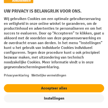
Algemene leveringsvoorwaarden
Copyright
Privacyverklaring
Privacy Instellingen
All prices excl. VAT plus
shipping costs
and possible delivery charges,
if not stated otherwise.
¹ De korting is geldig zolang de voorraad strekt. De korting is niet van
toepassing op speciale prijzen. Een combinatie met andere
procentuele kortingen of vouchers is niet mogelijk. | ² De korting
wordt eenmalig toegekend bij de eerste inschrijving voor de
nieuwsbrief. De voucher is 10 dagen geldig en kan online worden
ingewisseld vanaf een netto bestelwaarde van €250. De hoogte van de
korting varieert per productcategorie en is maximaal 10%. Elektrische
pallettrucks, elektrische stapelaars, elektrische heftrucks en
gereedschap zijn uitgesloten. Niet geldig op actieprijzen. Kan niet
worden gecombineerd met andere kortingspercentages of vouchers.