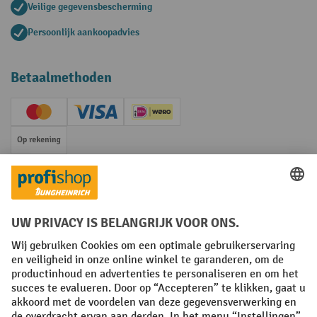
Veilige gegevensbescherming
Persoonlijk aankoopadvies
Betaalmethoden
Creditcard (Master)
Creditcard (Visa)
iDEAL | Wero
Op rekening
Sociale netwerken
Facebook
YouTube
LinkedIn
Instagram
Algemene leveringsvoorwaarden
Copyright