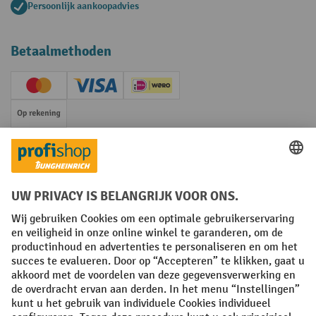
Persoonlijk aankoopadvies
Betaalmethoden
Creditcard (Master)
Creditcard (Visa)
iDEAL | Wero
Op rekening
Sociale netwerken
Facebook
YouTube
LinkedIn
Instagram
Algemene leveringsvoorwaarden
Copyright
Privacyverklaring
Privacy Instellingen