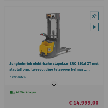
Jungheinrich elektrische stapelaar ERC 110zi ZT met
staplatform, tweevoudige telescoop hefmast,
draagvermogen 1.000 kg
7 Varianten
62 Werkdagen
€ 14.999,00