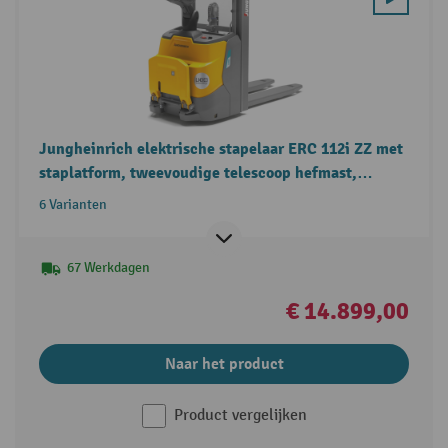
Jungheinrich elektrische stapelaar ERC 112i ZZ met
staplatform, tweevoudige telescoop hefmast,
draagvermogen 1.200 kg
6 Varianten
67 Werkdagen
€ 14.899,00
Naar het product
Product vergelijken