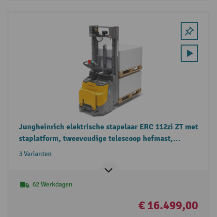
Jungheinrich elektrische stapelaar ERC 112zi ZT met
staplatform, tweevoudige telescoop hefmast,
duolift, draagvermogen 1.200 kg
3 Varianten
62 Werkdagen
€ 16.499,00