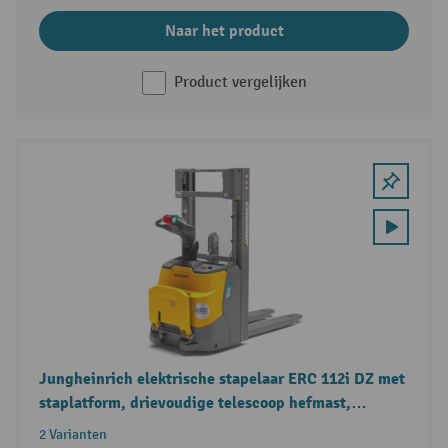
Naar het product
Product vergelijken
Jungheinrich elektrische stapelaar ERC 112i DZ met
staplatform, drievoudige telescoop hefmast,
draagvermogen 1.200 kg
2 Varianten