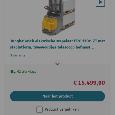
Jungheinrich elektrische stapelaar ERC 110zi ZT met
staplatform, tweevoudige telescoop hefmast,
duolift, draagvermogen 1.200 kg
3 Varianten
62 Werkdagen
€ 15.499,00
Naar het product
Product vergelijken