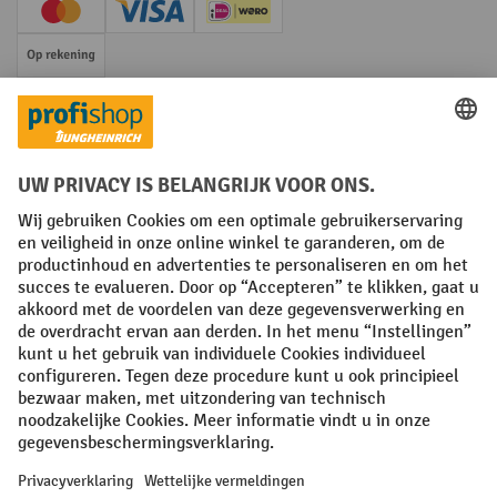
Creditcard (Master)
Creditcard (Visa)
iDEAL | Wero
Op rekening
Sociale netwerken
Facebook
YouTube
LinkedIn
Instagram
Algemene leveringsvoorwaarden
Copyright
Privacyverklaring
Privacy Instellingen
All prices excl. VAT plus
shipping costs
and possible delivery charges,
if not stated otherwise.
¹ De korting is geldig zolang de voorraad strekt. De korting is niet van
toepassing op speciale prijzen. Een combinatie met andere
procentuele kortingen of vouchers is niet mogelijk. | ² De korting