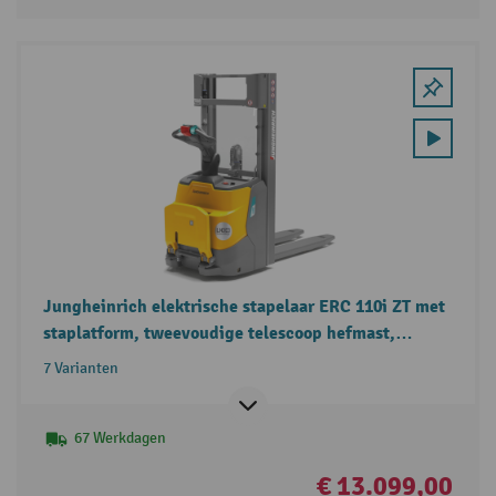
Jungheinrich elektrische stapelaar ERC 110i ZT met
staplatform, tweevoudige telescoop hefmast,
draagvermogen 1.000 kg
7 Varianten
67 Werkdagen
€ 13.099,00