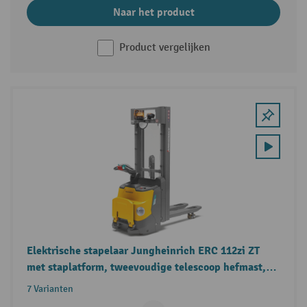
Naar het product
Product vergelijken
Elektrische stapelaar Jungheinrich ERC 112zi ZT
met staplatform, tweevoudige telescoop hefmast,
draagvermogen 1.200 kg
7 Varianten