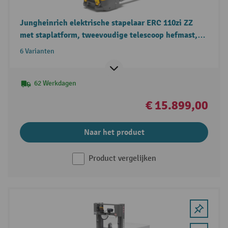
Jungheinrich elektrische stapelaar ERC 110zi ZZ
met staplatform, tweevoudige telescoop hefmast,
draagvermogen 1.000 kg
6 Varianten
62 Werkdagen
€ 15.899,00
Naar het product
Product vergelijken