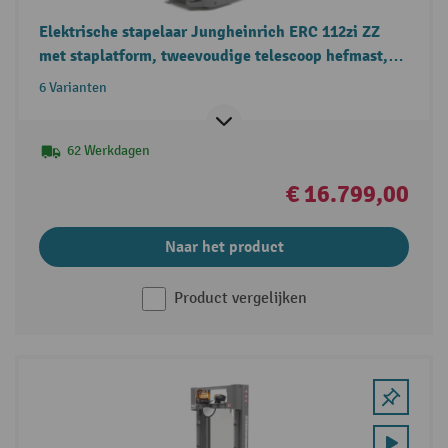
Elektrische stapelaar Jungheinrich ERC 112zi ZZ
met staplatform, tweevoudige telescoop hefmast,
draagvermogen 1.200 kg
6 Varianten
62 Werkdagen
€ 16.799,00
Naar het product
Product vergelijken