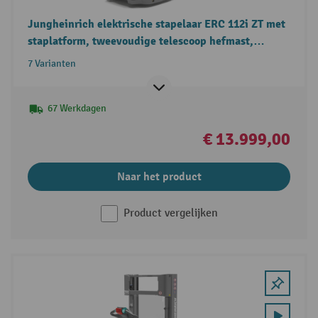
Jungheinrich elektrische stapelaar ERC 112i ZT met
staplatform, tweevoudige telescoop hefmast,
draagvermogen 1.200 kg
7 Varianten
67 Werkdagen
€ 13.999,00
Naar het product
Product vergelijken