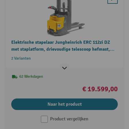
Elektrische stapelaar Jungheinrich ERC 112zi DZ
met staplatform, drievoudige telescoop hefmast,
draagvermogen 1.200 kg
2 Varianten
62 Werkdagen
€ 19.599,00
Naar het product
Product vergelijken