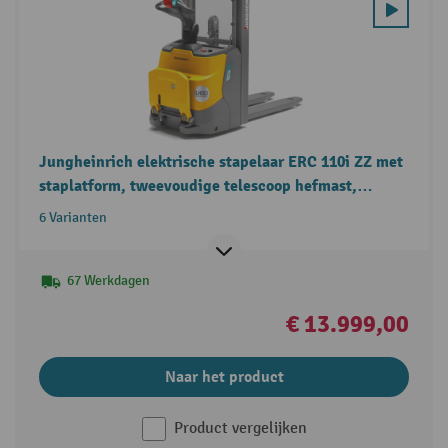
Jungheinrich elektrische stapelaar ERC 110i ZZ met
staplatform, tweevoudige telescoop hefmast,
draagvermogen 1.000 kg
6 Varianten
67 Werkdagen
€ 13.999,00
Naar het product
Product vergelijken