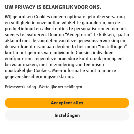
Facebook
YouTube
LinkedIn
Instagram
Algemene leveringsvoorwaarden
Copyright
Privacyverklaring
Privacy Instellingen
All prices excl. VAT plus
shipping costs
and possible delivery charges,
if not stated otherwise.
¹ De korting is geldig zolang de voorraad strekt. De korting is niet van
toepassing op speciale prijzen. Een combinatie met andere
procentuele kortingen of vouchers is niet mogelijk. | ² De korting
wordt eenmalig toegekend bij de eerste inschrijving voor de
nieuwsbrief. De voucher is 10 dagen geldig en kan online worden
ingewisseld vanaf een netto bestelwaarde van €250. De hoogte van de
korting varieert per productcategorie en is maximaal 10%. Elektrische
filter
Sorteren op
pallettrucks, elektrische stapelaars, elektrische heftrucks en
gereedschap zijn uitgesloten. Niet geldig op actieprijzen. Kan niet
worden gecombineerd met andere kortingspercentages of vouchers.