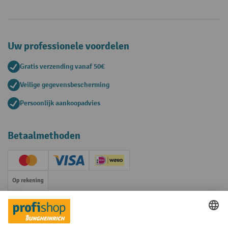
Uw professionele voordelen
Gratis verzending vanaf 50€
Veilige gegevensbescherming
Persoonlijk aankoopadvies
Betaalmethoden
Creditcard (Master)
Creditcard (Visa)
iDEAL | Wero
Op rekening
Sociale netwerken