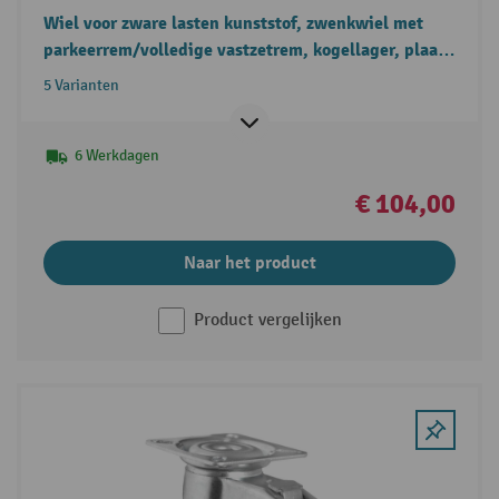
Wiel voor zware lasten kunststof, zwenkwiel met
parkeerrem/volledige vastzetrem, kogellager, plaat,
Ø x breedte 100 x 37 mm, draagvermogen 400 kg
5 Varianten
6 Werkdagen
€ 104,00
Naar het product
Product vergelijken