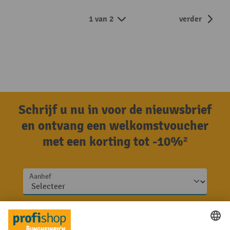
1 van 2
verder
Schrijf u nu in voor de nieuwsbrief
en ontvang een welkomstvoucher
met een korting tot -10%²
Aanhef
Achternaam