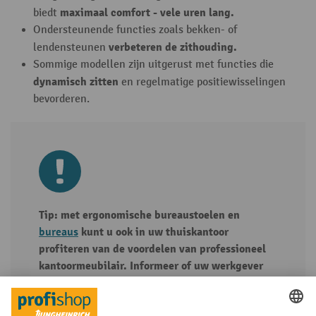
maximaal comfort - vele uren lang.
biedt
Ondersteunende functies zoals bekken- of
verbeteren de zithouding.
lendensteunen
Sommige modellen zijn uitgerust met functies die
dynamisch zitten
en regelmatige positiewisselingen
bevorderen.
Tip: met ergonomische bureaustoelen en
bureaus
kunt u ook in uw thuiskantoor
profiteren van de voordelen van professioneel
kantoormeubilair. Informeer of uw werkgever
het meubilair vergoedt; voor een ondernemer
zijn dergelijke posten vaak fiscaal aftrekbaar.