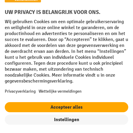
2. De juiste bureaustoel voor uw behoeften
– waar u op moet letten
Als u overweegt een van onze hoogwaardige bureaustoelen
overzicht van de beschikbare
online te bestellen, is een
functies
geen overbodige luxe. Na het lezen van het
onderstaande weet u waar het om gaat bij het kiezen van de
juiste stoel, of dat nu voor uw kantoor is of voor thuis.
Rugleuning
filter
Sorteren op