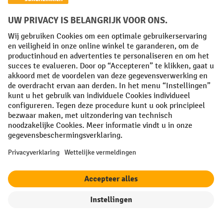
Betaalmethoden
Creditcard (Master)
Creditcard (Visa)
iDEAL | Wero
Op rekening
Sociale netwerken
Facebook
YouTube
LinkedIn
Instagram
Algemene leveringsvoorwaarden
Copyright
Privacyverklaring
Privacy Instellingen
All prices excl. VAT plus
shipping costs
and possible delivery charges,
filter
Sorteren op
if not stated otherwise.