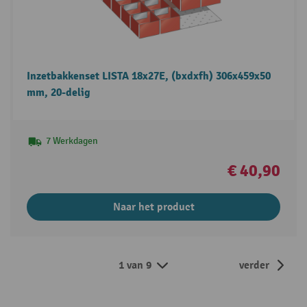
Inzetbakkenset LISTA 18x27E, (bxdxfh) 306x459x50
mm, 20-delig
7 Werkdagen
€ 40,90
Naar het product
1 van 9
verder