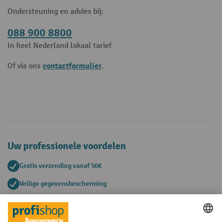
Ondersteuning en advies bij:
088 900 8800
In heel Nederland lokaal tarief
contactformulier
Of via ons
.
Uw professionele voordelen
Gratis verzending vanaf 50€
Veilige gegevensbescherming
Persoonlijk aankoopadvies