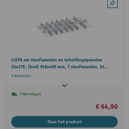
LISTA set sleufwanden en scheidingspanelen
54x27E, (bxd) 918x459 mm, 7 sleufwanden, 14
scheidingspanelen
3 Varianten
7 Werkdagen
€ 64,90
Naar het product