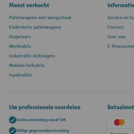
Meest verkocht
Informati
Palletwagens met weegschaal
Service en h
Elektrische palletwagens
Contact
Stapelaars
Over ons
Werktafels
E-Procureme
Industriële stofzuigers
Mobiele heftafels
Inpaktafels
Uw professionele voordelen
Betaalme
Gratis verzending vanaf 50€
Creditc
Veilige gegevensbescherming