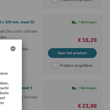
0 x 329 mm, maat 5Z
7 Werkdagen
xd 150 x 210 x 329 mm
eden
€ 16,20
n en logen
 transportbanden
Naar het product
Product vergelijken
0 x 343 mm, maat 5
7 Werkdagen
xd 198 x 210 x 343 mm
eden
€ 23,90
n en logen