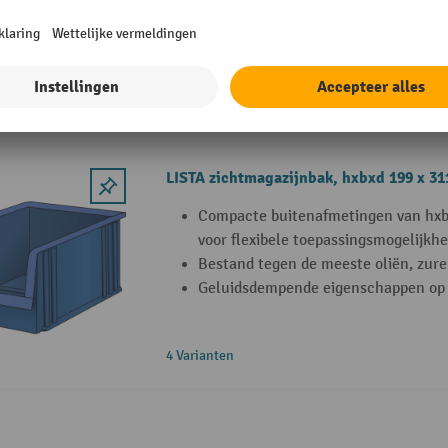
Geluidsdempende eigenschappen op
4 Varianten
LISTA zichtmagazijnbak, hxbxd 199 x 31
Compacte buitenafmetingen van hxb
voor flexibele toepassingsmogelijkh
Bestand tegen de meeste oliën, zure
Geluidsdempende eigenschappen op
4 Varianten