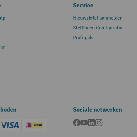
e
Service
ulp
Nieuwsbrief aanmelden
Stellingen Configurator
Profi-gids
nt
thoden
Sociale netwerken
Facebook
YouTube
LinkedIn
Instagram
ard (Master)
Creditcard (Visa)
iDEAL | Wero