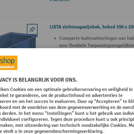
LISTA zichtmagazijnbak, hxbxd 150 x 21
Compacte buitenafmetingen van hxb
voor flexibele Toepassingsmogelijkh
Bestand tegen de meeste oliën, zure
Geluidsdempende eigenschappen op
3 Varianten
LISTA zichtmagazijnbak, hxbxd 198 x 21
Compacte buitenafmetingen van hxb
voor flexibele Toepassingsmogelijkh
Bestand tegen de meeste oliën, zure