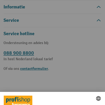
Informatie
Service
Service hotline
Ondersteuning en advies bij:
088 900 8800
In heel Nederland lokaal tarief
contactformulier
Of via ons
.