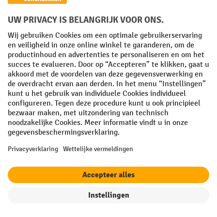
Uw professionele voordelen
Gratis verzending vanaf 50€
Veilige gegevensbescherming
Persoonlijk aankoopadvies
Betaalmethoden
Creditcard (Master)
Creditcard (Visa)
iDEAL | Wero
Op rekening
Sociale netwerken
Facebook
YouTube
LinkedIn
Instagram
filter
Sorteren op