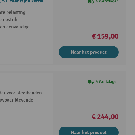
5 l, zeer fijne korrel
4 Werkdagen
are belasting
en estrik
een eenvoudige
€ 159,00
Naar het product
4 Werkdagen
der voor kleefbanden
ouwbaar klevende
€ 244,00
Naar het product