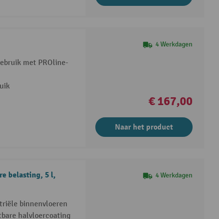
4 Werkdagen
gebruik met PROline-
uik
€ 167,00
Naar het product
e belasting, 5 l,
4 Werkdagen
triële binnenvloeren
bare halvloercoating