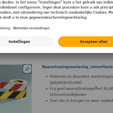
Vloermarkeerder voor de flexibele h
Werkt met PROline-paint lijnmarker
Klaar voor onmiddellijk gebruik
Waarschuwingsmarkering, retroreflect
Robuuste en duurzame markeringsta
(polyvinylchloride)
Erg goed waarschuwingseffect bij al
lichtomstandigheden
Snel aan te brengen en weer makkeli