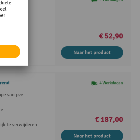
andbediening
ingsverf
€ 52,90
Naar het product
erend
4 Werkdagen
pe van pvc
le
€ 187,00
jk te verwijderen
Naar het product