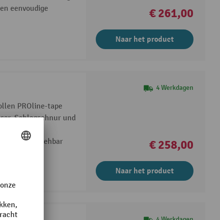
een eenvoudige
€ 261,00
Naar het product
4 Werkdagen
ollen PROline-tape
ser, Schlagschnur und
nd sofort begehbar
€ 258,00
Naar het product
4 Werkdagen