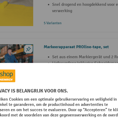
Snel drogend en hoogdekkend voor 
verwerking
5 Varianten
Markeerapparaat PROline-tape, set
Set aus einem Markiergerät und 2 R
Lieferumfang inklusive Schneidemes
Kreide
Klebemarkierung ist selbsthaftend u
4 Varianten
Vloermarkeerder HANDliner