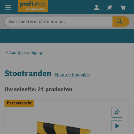
in content
Aanrijdbeveiliging
Stootranden
Naar de koopgids
Uw selectie: 21 producten
Best verkocht