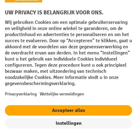
Hoek
Loodrechte randen
Hoeken
Doorgangen
filter
Sorteren op