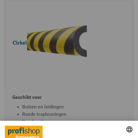
Cirkel
Buizen en leidingen
Ronde trapleuningen
Ronde palen