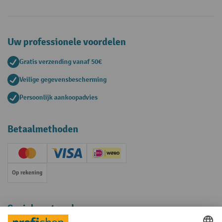
Uw professionele voordelen
Gratis verzending vanaf 50€
Veilige gegevensbescherming
Persoonlijk aankoopadvies
Betaalmethoden
Creditcard (Master)
Creditcard (Visa)
iDEAL | Wero
Op rekening
Sociale netwerken