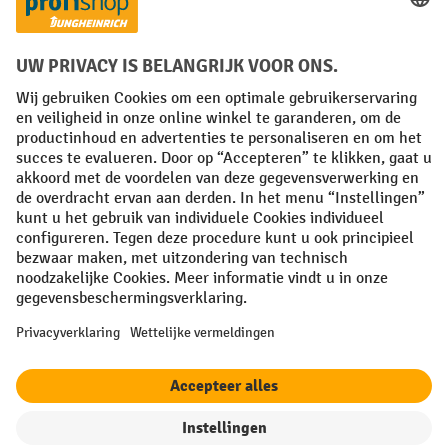
Facebook
YouTube
LinkedIn
Instagram
Algemene leveringsvoorwaarden
Copyright
Privacyverklaring
Privacy Instellingen
All prices excl. VAT plus
shipping costs
and possible delivery charges,
if not stated otherwise.
¹ De korting is geldig zolang de voorraad strekt. De korting is niet van
toepassing op speciale prijzen. Een combinatie met andere
procentuele kortingen of vouchers is niet mogelijk. | ² De korting
wordt eenmalig toegekend bij de eerste inschrijving voor de
nieuwsbrief. De voucher is 10 dagen geldig en kan online worden
ingewisseld vanaf een netto bestelwaarde van €250. De hoogte van de
korting varieert per productcategorie en is maximaal 10%. Elektrische
pallettrucks, elektrische stapelaars, elektrische heftrucks en
gereedschap zijn uitgesloten. Niet geldig op actieprijzen. Kan niet
worden gecombineerd met andere kortingspercentages of vouchers.