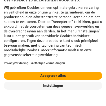
Algemene leveringsvoorwaarden
Copyright
Privacyverklaring
Privacy Instellingen
All prices excl. VAT plus
shipping costs
and possible delivery charges,
if not stated otherwise.
¹ De korting is geldig zolang de voorraad strekt. De korting is niet van
toepassing op speciale prijzen. Een combinatie met andere
procentuele kortingen of vouchers is niet mogelijk. | ² De korting
wordt eenmalig toegekend bij de eerste inschrijving voor de
nieuwsbrief. De voucher is 10 dagen geldig en kan online worden
ingewisseld vanaf een netto bestelwaarde van €250. De hoogte van de
korting varieert per productcategorie en is maximaal 10%. Elektrische
filter
Sorteren op
pallettrucks, elektrische stapelaars, elektrische heftrucks en
gereedschap zijn uitgesloten. Niet geldig op actieprijzen. Kan niet
worden gecombineerd met andere kortingspercentages of vouchers.