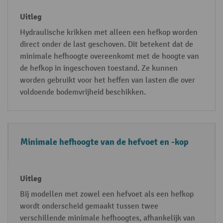
i
l
m
e
al
g
Hydraulische krikken met alleen een hefkop worden
direct onder de last geschoven. Dit betekent dat de
e
minimale hefhoogte overeenkomt met de hoogte van
h
de hefkop in ingeschoven toestand. Ze kunnen
ef
worden gebruikt voor het heffen van lasten die over
h
voldoende bodemvrijheid beschikken.
o
o
g
t
Minimale hefhoogte van de hefvoet en -kop
e
Bij modellen met zowel een hefvoet als een hefkop
wordt onderscheid gemaakt tussen twee
verschillende minimale hefhoogtes, afhankelijk van