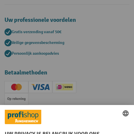
Uw professionele voordelen
Gratis verzending vanaf 50€
Veilige gegevensbescherming
Persoonlijk aankoopadvies
Betaalmethoden
Creditcard (Master)
Creditcard (Visa)
iDEAL | Wero
Op rekening
Sociale netwerken
Facebook
YouTube
LinkedIn
Instagram