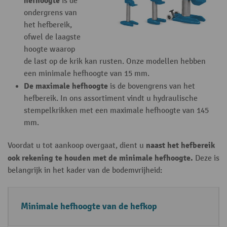
hefhoogte
is de
ondergrens van
het hefbereik,
ofwel de laagste
hoogte waarop
de last op de krik kan rusten. Onze modellen hebben
een minimale hefhoogte van 15 mm.
De maximale hefhoogte
is de bovengrens van het
hefbereik. In ons assortiment vindt u hydraulische
stempelkrikken met een maximale hefhoogte van 145
mm.
naast het hefbereik
Voordat u tot aankoop overgaat, dient u
ook rekening te houden met de minimale hefhoogte.
Deze is
belangrijk in het kader van de bodemvrijheid:
M
U
Minimale hefhoogte van de hefkop
in
it