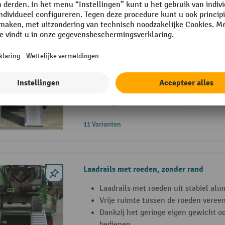
Oprijplaten, zware uitvoering, met rand
Oprijplaten in zware uitvoering met 
weerbestendig oppervlak
De opstaande randen aan beide zijd
veilig in het spoor
Langere levensduur dankzij versterk
11 Varianten
Laadrails met roeden, zonder rand
Laadrails met roeden uit stabiel al
Vrije ruimte tussen de roeden veree
Dankzij het geringe eigen gewicht o
bedienen