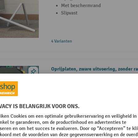
Met beschermrand
Slipvast
4 Varianten
Oprijplaten, zware uitvoering, zonder r
Laadrail in zware uitvoering voor he
bedrijfsvoertuigen
Geprofileerde oplegger voorkomt het
oprijplaat
Dankzij het geringe eigen gewicht zij
eenvoudig te dragen
12 Varianten