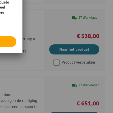
27 Werkdagen
slipvast en
€ 538,00
en houden voertuigen
Naar het product
t aanrijgedeelte
Product vergelijken
27 Werkdagen
uminium
nvoudigen de reiniging
€ 651,00
ok door een persoon te