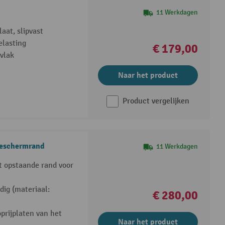
11 Werkdagen
aat, slipvast
elasting
€ 179,00
vlak
Naar het product
Product vergelijken
beschermrand
11 Werkdagen
t opstaande rand voor
ig (materiaal:
€ 280,00
oprijplaten van het
Naar het product