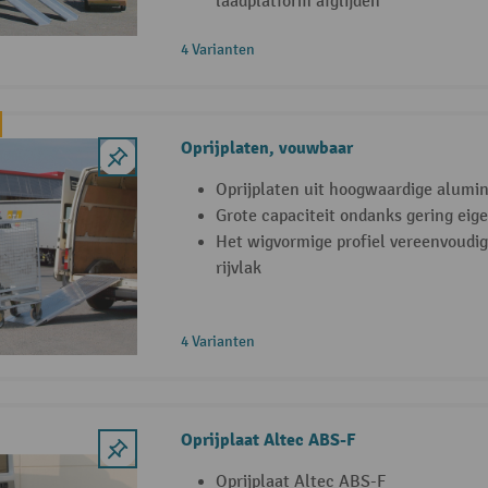
laadplatform afglijden
4 Varianten
Oprijplaten, vouwbaar
Oprijplaten uit hoogwaardige alumi
Grote capaciteit ondanks gering eig
Het wigvormige profiel vereenvoudig
rijvlak
4 Varianten
Oprijplaat Altec ABS-F
Oprijplaat Altec ABS-F