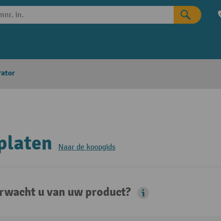
rator
platen
Naar de koopgids
rwacht u van uw product?