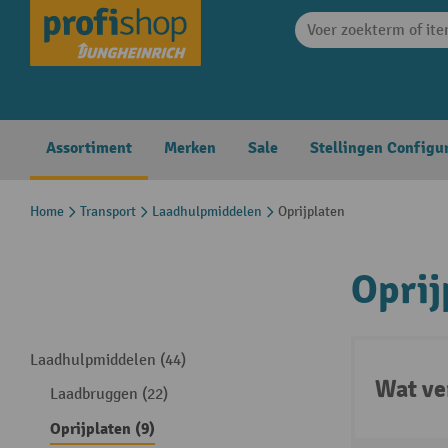
search
Skip to main navigation
Assortiment
Merken
Sale
Stellingen Configu
Home
Transport
Laadhulpmiddelen
Oprijplaten
Oprij
Laadhulpmiddelen (44)
Wat ve
Laadbruggen (22)
Oprijplaten (9)