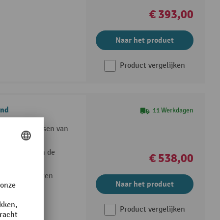
€ 393,00
Naar het product
Product vergelijken
and
11 Werkdagen
t laden en lossen van
 afglijden van de
€ 538,00
n de oprijplaten
Naar het product
Product vergelijken