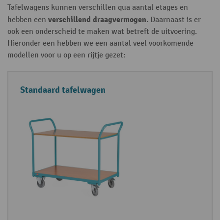
Tafelwagens kunnen verschillen qua aantal etages en
verschillend draagvermogen
hebben een
. Daarnaast is er
ook een onderscheid te maken wat betreft de uitvoering.
Hieronder een hebben we een aantal veel voorkomende
modellen voor u op een rijtje gezet:
U
S
Standaard tafelwagen
it
p
v
e
o
c
e
i
ri
f
n
i
g
c
a
t