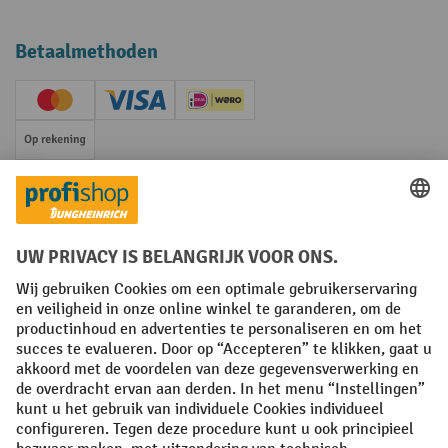
Betaalmethoden
Creditcard (Master)
Creditcard (Visa)
iDEAL | Wero
Op rekening
Sociale netwerken
Facebook
YouTube
LinkedIn
Instagram
Algemene leveringsvoorwaarden
Copyright
Privacyverklaring
Privacy Instellingen
All prices excl. VAT plus
shipping costs
and possible delivery charges,