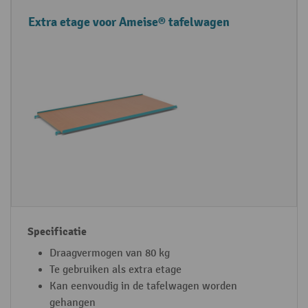
A
S
Extra etage voor Ameise® tafelwagen
c
p
c
e
e
c
s
i
s
f
o
i
i
c
r
a
e
t
s
i
e
Draagvermogen van 80 kg
Te gebruiken als extra etage
Kan eenvoudig in de tafelwagen worden
gehangen