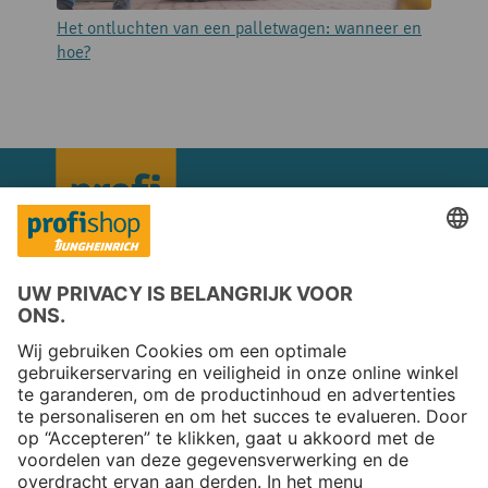
Het ontluchten van een palletwagen: wanneer en
K
hoe?
Copyright © 2026 Jungheinrich PROFISHOP
Nieuwsbrief