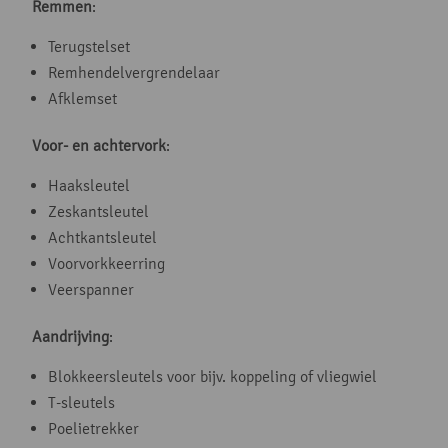
Remmen
:
Terugstelset
Remhendelvergrendelaar
Afklemset
Voor- en achtervork
:
Haaksleutel
Zeskantsleutel
Achtkantsleutel
Voorvorkkeerring
Veerspanner
Aandrijving
:
Blokkeersleutels voor bijv. koppeling of vliegwiel
T-sleutels
Poelietrekker