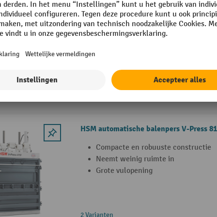
Compacte en robuuste constructie
Neemt weinig ruimte in
Balengewicht tot 50 kg
HSM automatische balenpers V-Press 8
Compacte en robuuste constructie
Neemt weinig ruimte in
Grote vulopening
2 Varianten