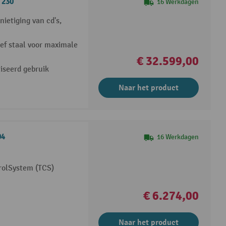
 230
16 Werkdagen
etiging van cd's,
ef staal voor maximale
€ 32.599,00
liseerd gebruik
Naar het product
04
16 Werkdagen
rolSystem (TCS)
€ 6.274,00
Naar het product