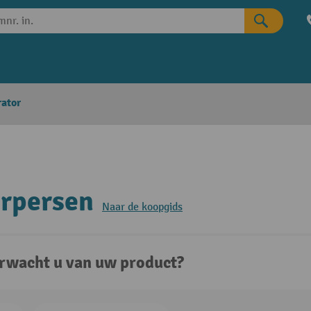
rator
rpersen
Naar de koopgids
rwacht u van uw product?