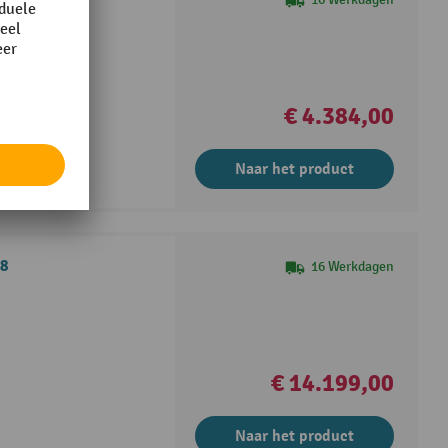
€ 4.384,00
Naar het product
18
16 Werkdagen
€ 14.199,00
Naar het product