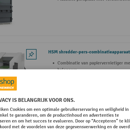
HSM shredder-pers-combinatieapparaat
Combinatie van papiervernietiger me
balenpers
Verwerkt papier, cd's, chipkaarten 
Variabele baalgrootte tussen 40 kg e
3 Varianten
HSM automatische balenpers V-Press 50