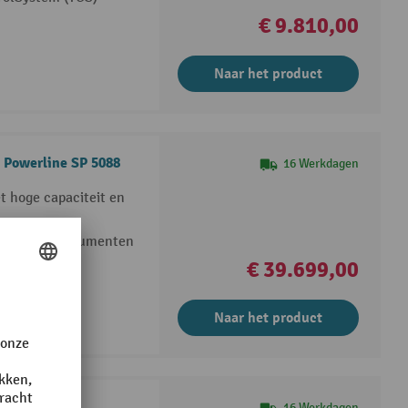
€ 9.810,00
Naar het product
 Powerline SP 5088
16 Werkdagen
t hoge capaciteit en
en geniete documenten
n 90 kg
€ 39.699,00
Naar het product
3 eco
16 Werkdagen