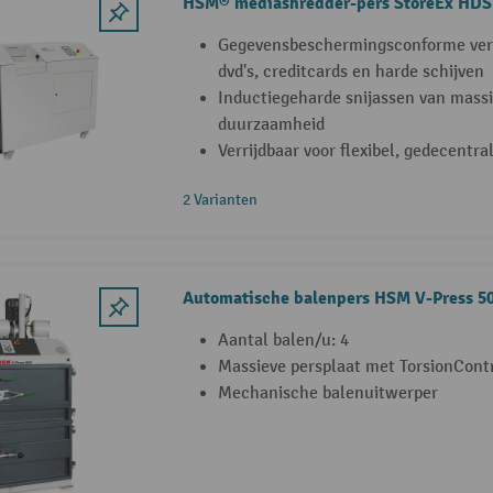
HSM® mediashredder-pers StoreEx HDS
Gegevensbeschermingsconforme verni
dvd's, creditcards en harde schijven
Inductiegeharde snijassen van massi
duurzaamheid
Verrijdbaar voor flexibel, gedecentra
2 Varianten
Automatische balenpers HSM V-Press 5
Aantal balen/u: 4
Massieve persplaat met TorsionCont
Mechanische balenuitwerper